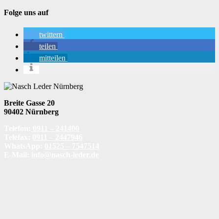
Folge uns auf
twittern
teilen
mitteilen
Breite Gasse 20
90402 Nürnberg
Telefon:
0911 – 241400
Telefax:
0911 – 2447946
WhatsApp:
01525 – 7547514
E-Mail:
info@nasch-leder.de