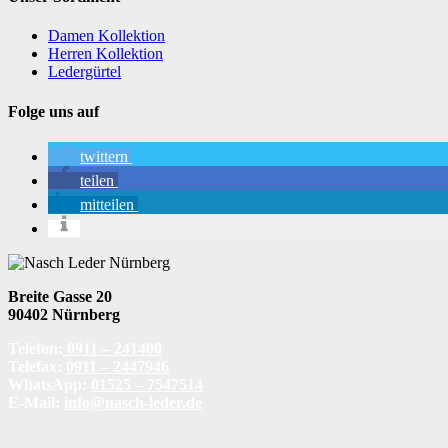
Damen Kollektion
Herren Kollektion
Ledergürtel
Folge uns auf
twittern
teilen
mitteilen
Breite Gasse 20
90402 Nürnberg
Telefon:
0911 – 241400
Telefax:
0911 – 2447946
WhatsApp:
01525 – 7547514
E-Mail:
info@nasch-leder.de