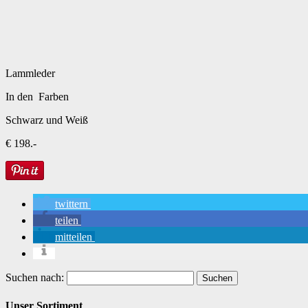
Lammleder
In den Farben
Schwarz und Weiß
€ 198.-
twittern
teilen
mitteilen
Suchen nach:
Unser Sortiment